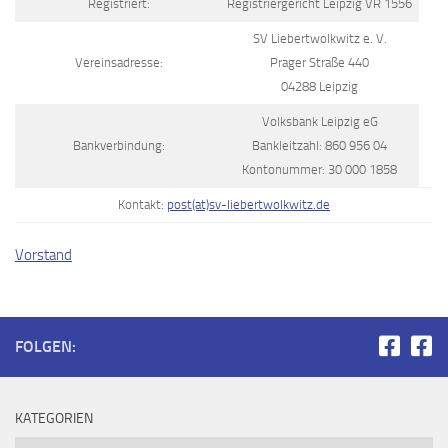
Registriert:
Registriergericht Leipzig VR 1556
SV Liebertwolkwitz e. V.
Vereinsadresse:
Prager Straße 440
04288 Leipzig
Volksbank Leipzig eG
Bankverbindung:
Bankleitzahl: 860 956 04
Kontonummer: 30 000 1858
Kontakt:
post(at)sv-liebertwolkwitz.de
Vorstand
FOLGEN:
KATEGORIEN
Kategorien