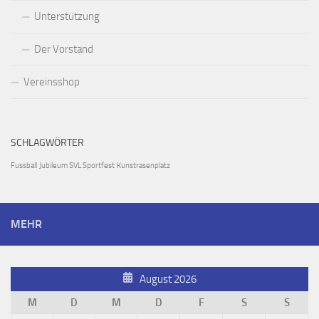
Unterstützung
Der Vorstand
Vereinsshop
SCHLAGWÖRTER
Fussball
Jubileum SVL Sportfest
Kunstrasenplatz
MEHR
August 2026
M
D
M
D
F
S
S