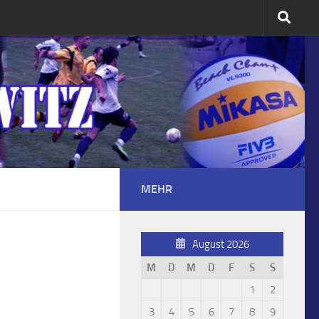
MEHR
August 2026
M
D
M
D
F
S
S
1
2
3
4
5
6
7
8
9