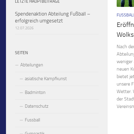
LETZTE HAUPTBEITRÄGE
Spendenaktion Abteilung Fußball –
FUSSBAL
erfolgreich umgesetzt
Eröff
12.07.2026
Wolks
Nach dem
SEITEN
Abteilun
weniger 
Abteilungen
neuen Ku
bietet j
asiatische Kampfkunst
unsere 
Wetter. 
Badminton
der Stad
Datenschutz
Vereinsmi
Fussball
Gymnastik