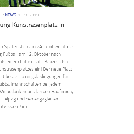
L
/
NEWS
13.10.2019
nung Kunstrasenplatz in
 Spatenstich am 24. April weiht die
g Fußball am 12. Oktober nach
als einem halben Jahr Bauzeit den
nstrasenplatzes ein! Der neue Platz
etzt beste Trainingsbedingungen für
Fußballmannschaften bei jedem
Wir bedanken uns bei den Baufirmen,
t Leipzig und den engagierten
tgliedern! im...