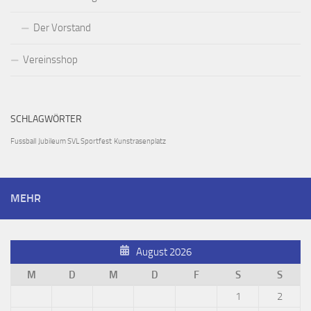
Der Vorstand
Vereinsshop
SCHLAGWÖRTER
Fussball
Jubileum SVL Sportfest
Kunstrasenplatz
MEHR
August 2026
M
D
M
D
F
S
S
1
2